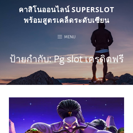
คาสิโนออนไลน์ SUPERSLOT
พร้อมสูตรเคล็ดระดับเซียน
MENU
ป้ายกำกับ:
Pg slot เครดิตฟรี