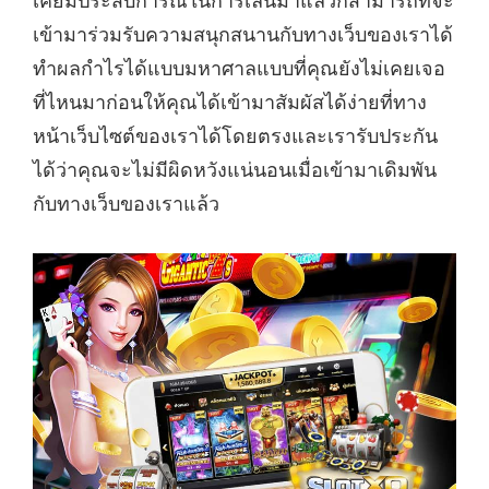
เคยมีประสบการณ์ในการเล่นมาแล้วก็สามารถที่จะ
เข้ามาร่วมรับความสนุกสนานกับทางเว็บของเราได้
ทำผลกำไรได้แบบมหาศาลแบบที่คุณยังไม่เคยเจอ
ที่ไหนมาก่อนให้คุณได้เข้ามาสัมผัสได้ง่ายที่ทาง
หน้าเว็บไซต์ของเราได้โดยตรงและเรารับประกัน
ได้ว่าคุณจะไม่มีผิดหวังแน่นอนเมื่อเข้ามาเดิมพัน
กับทางเว็บของเราแล้ว