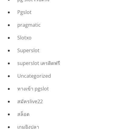
Pgslot
pragmatic
Slotxo
Superslot
superslot เครดิตฟรี
Uncategorized
ทางเข้า pgslot
สมัครlive22
สล็อต
เกมยิงปลา